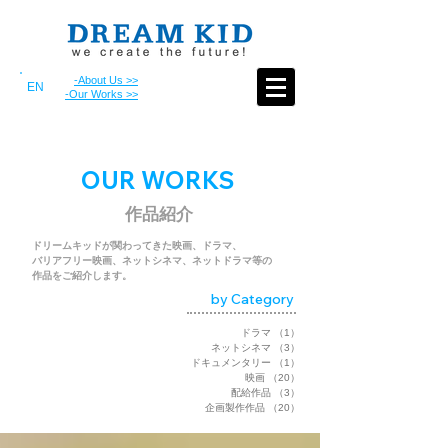
-About Us >>
EN
-Our Works >>
​OUR WORKS
​作品紹介
ドリームキッドが関わってきた映画、ドラマ、
バリアフリー映画、
ネットシネマ、ネットドラマ等の
作品をご紹介します。
by Category​
ドラマ
（1）
1件の記事
ネットシネマ
（3）
3件の記事
ドキュメンタリー
（1）
1件の記事
映画
（20）
20件の記事
配給作品
（3）
3件の記事
企画製作作品
（20）
20件の記事