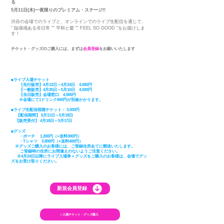
る
5月11日(木)一夜限りのプレミアム・ステージ!!
渋
谷の会場でのライブと、オンラインでのライブ
生配信を通じて、
“ 臨場感ある非日常 ”
“ 平和と愛 “
“ FEEL SO GOOD “
をお届けしま
す！
​チケット
​・グッズ
のご購入には、まずは
会員登録
をお願いいたします
■ライブ入場チケット
【
先行販売】4月12日～4月24日 4,000円
【一般販売】4月25日～5月10日 4,500円
【当日販売】会場窓口 4,500円
※会場にて1ドリンク600円が別途かかります。
■ライブ生配信視聴チケット：
3,500円
​
【配信期間】 5月11日～5月18日
​
【販売受付】 4月18
日～5月17日
■
グッズ
・ポーチ 1,200円（+送料300円）
・Tシャツ 3,800円（+送料400円）
※
グッズご購入のお客様には、ご登録住所あてに郵送いたします。
ご登録時の住所にお間違えのないようご注意ください。
※4月24日以降に
​ライブ
入場券＋グッズをご購入のお客様は、会場でグッ
ズをお
受け取りください。
新規会員登録
＞入場チケット・グッズ購入