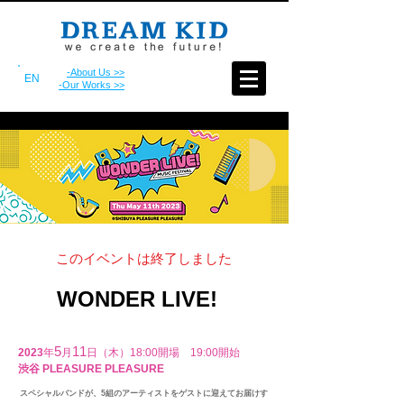
-About Us >>
EN
-Our Works >>
このイベントは終了しました
WONDER LIVE!
5
11
2023
年
月
日（木）
18:00開場 19:00開
始
​渋谷 PLEASURE PLEASURE
スペシャルバンドが、5組のアーティストをゲストに迎えてお届けす